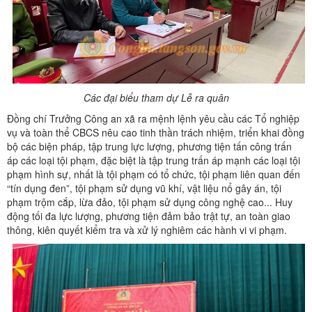
Các đại biểu tham dự Lễ ra quân
Đồng chí Trưởng Công an xã ra mệnh lệnh yêu cầu các Tổ nghiệp
vụ và toàn thể CBCS nêu cao tinh thần trách nhiệm, triển khai đồng
bộ các biện pháp, tập trung lực lượng, phương tiện tấn công trấn
áp các loại tội phạm, đặc biệt là tập trung trấn áp mạnh các loại tội
phạm hình sự, nhất là tội phạm có tổ chức, tội phạm liên quan đến
“tín dụng đen”, tội phạm sử dụng vũ khí, vật liệu nổ gây án, tội
phạm trộm cắp, lừa đảo, tội phạm sử dụng công nghệ cao... Huy
động tối đa lực lượng, phương tiện đảm bảo trật tự, an toàn giao
thông, kiên quyết kiểm tra và xử lý nghiêm các hành vi vi phạm.