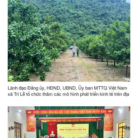
Lãnh đạo Đảng ủy, HĐND, UBND, Ủy ban MTTQ Việt Nam
xã Tri Lễ tổ chức thăm các mô hình phát triển kinh tế trên địa
bàn xã