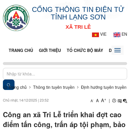
CỔNG THÔNG TIN ĐIỆN TỬ
TỈNH LẠNG SƠN
XÃ TRI LỄ
VIE
EN
TRANG CHỦ
GIỚI THIỆU
TỔ CHỨC BỘ MÁY
DOANH NG
Toggle
naviga
Trang chủ
Thông tin tuyên truyền
Định hướng tuyên truyền
+
A
Chủ nhật, 14/12/2025
|
23:52
A
|
-
A
Công an xã Tri Lễ triển khai đợt cao
điểm tấn công, trấn áp tội phạm, bảo