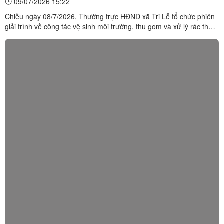
09/07/2026 15:22
Chiều ngày 08/7/2026, Thường trực HĐND xã Tri Lễ tổ chức phiên
giải trình về công tác vệ sinh môi trường, thu gom và xử lý rác thải
sinh hoạt trên địa bàn xã. Đồng chí Hoàng Văn Quân, Bí thư Đảng
ủy, Chủ tịch HĐND xã chủ trì phiên họp. Tham dự có lãnh đạo
thường trực Đảng ủy, HĐND, UBND xã, Ủy ban ...