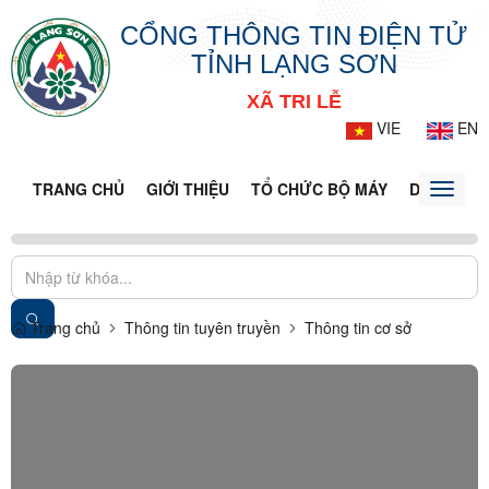
CỔNG THÔNG TIN ĐIỆN TỬ
TỈNH LẠNG SƠN
XÃ TRI LỄ
VIE
EN
TRANG CHỦ
GIỚI THIỆU
TỔ CHỨC BỘ MÁY
DOANH NG
Toggle
naviga
Trang chủ
Thông tin tuyên truyền
Thông tin cơ sở