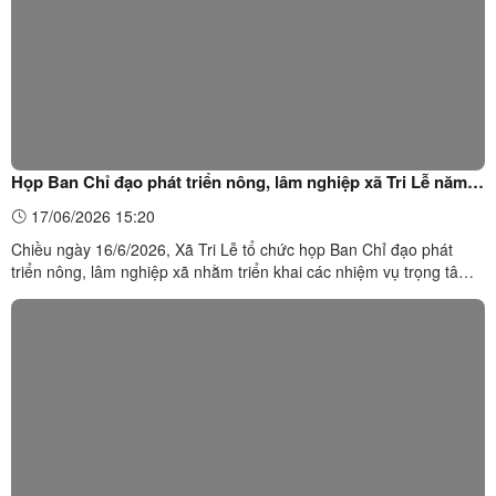
Họp Ban Chỉ đạo phát triển nông, lâm nghiệp xã Tri Lễ năm
2026
17/06/2026 15:20
Chiều ngày 16/6/2026, Xã Tri Lễ tổ chức họp Ban Chỉ đạo phát
triển nông, lâm nghiệp xã nhằm triển khai các nhiệm vụ trọng tâm
theo Thông báo kết luận số 90 của Thường trực Đảng ủy xã. Dự
cuộc họp có đồng chí Hoàng Văn Quân, Bí thư Đảng ủy xã, Chủ
tịch HĐND xã – Trưởng Ban Chỉ đạo; đồng chí Lương ...