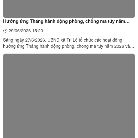
Hưởng ứng Tháng hành động phòng, chống ma túy năm
2026 trên địa bàn xã Tri Lễ
29/06/2026 15:20
Sáng ngày 27/6/2026, UBND xã Tri Lễ tổ chức các hoạt động
hưởng ứng Tháng hành động phòng, chống ma túy năm 2026 và
phong trào “Chung một quyết tâm xây dựng xã, phường không ma
túy” trên địa bàn xã. Dự chương trình có lãnh đạo Thường trực
Đảng ủy, HĐND, UBND, Ủy ban MTTQ Việt Nam xã; đại diện các ...