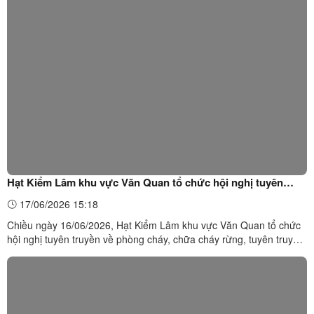
Hạt Kiểm Lâm khu vực Văn Quan tổ chức hội nghị tuyên
truyền về phòng cháy, chữa cháy rừng, tuyên truyền các văn
17/06/2026 15:18
bản quy phạm pháp luật về quản lý, bảo vệ và phát triển rừng
Chiều ngày 16/06/2026, Hạt Kiểm Lâm khu vực Văn Quan tổ chức
năm 2026
hội nghị tuyên truyền về phòng cháy, chữa cháy rừng, tuyên truyền
các văn bản quy phạm pháp luật về quản lý, bảo vệ và phát triển
rừng năm 2026. Dự hội nghị có đồng chí Lăng Văn Duy, Phó Chủ
tịch Ủy ban Nhân dân xã Tri Lễ, đại diện lãnh ...