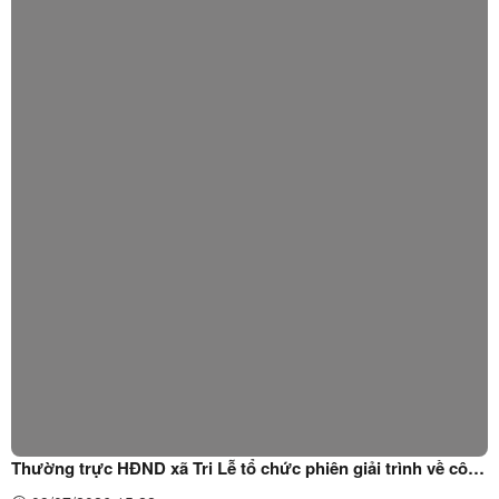
Hoàng Văn Quân, Bí thư Đảng ủy, Chủ tịch ...
Thường trực HĐND xã Tri Lễ tổ chức phiên giải trình về công
tác vệ sinh môi trường, thu gom và xử lý rác thải sinh hoạt