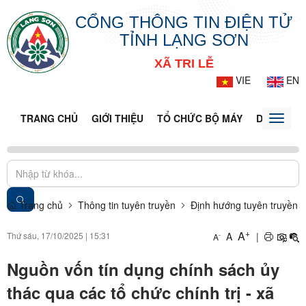
CỔNG THÔNG TIN ĐIỆN TỬ
TỈNH LẠNG SƠN
XÃ TRI LỄ
VIE
EN
TRANG CHỦ
GIỚI THIỆU
TỔ CHỨC BỘ MÁY
DOANH NG
Toggle
naviga
Trang chủ
Thông tin tuyên truyền
Định hướng tuyên truyền
+
A
Thứ sáu, 17/10/2025
|
15:31
A
|
-
A
Nguồn vốn tín dụng chính sách ủy
thác qua các tổ chức chính trị - xã