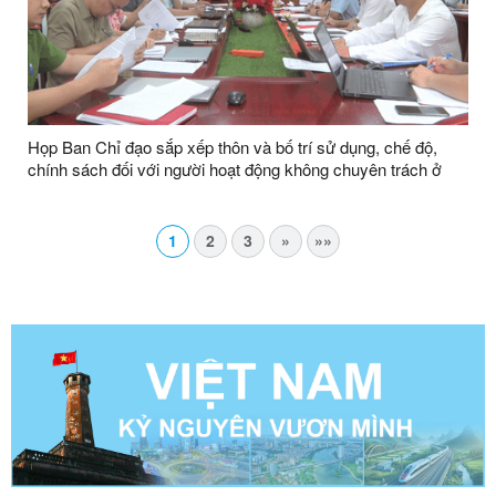
Họp Ban Chỉ đạo sắp xếp thôn và bố trí sử dụng, chế độ,
chính sách đối với người hoạt động không chuyên trách ở
cấp xã, thôn
1
2
3
»
»»