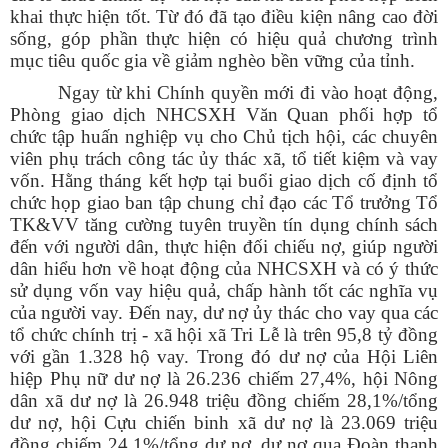
khai thực hiện tốt. Từ đó đã tạo điều kiện nâng cao đời
sống, góp phần thực hiện có hiệu quả chương trình
mục tiêu quốc gia về giảm nghèo bền vững của tỉnh.
Ngay từ khi Chính quyền mới đi vào hoạt động,
Phòng giao dịch NHCSXH Văn Quan phối hợp tổ
chức tập huấn nghiệp vụ cho Chủ tịch hội, các chuyên
viên phụ trách công tác ủy thác xã, tổ tiết kiệm và vay
vốn. Hằng tháng kết hợp tại buổi giao dịch cố định tổ
chức họp giao ban tập chung chỉ đạo các Tổ trưởng Tổ
TK&VV tăng cường tuyên truyền tín dụng chính sách
đến với người dân, thực hiện đối chiếu nợ, giúp người
dân hiểu hơn về hoạt động của NHCSXH và có ý thức
sử dụng vốn vay hiệu quả, chấp hành tốt các nghĩa vụ
của người vay. Đến nay, dư nợ ủy thác cho vay qua các
tổ chức chính trị - xã hội xã Tri Lễ là trên 95,8 tỷ đồng
với gần 1.328 hộ vay. Trong đó dư nợ của Hội Liên
hiệp Phụ nữ dư nợ là 26.236 chiếm 27,4%, hội Nông
dân xã dư nợ là 26.948 triệu đồng chiếm 28,1%/tổng
dư nợ, hội Cựu chiến binh xã dư nợ là 23.069 triệu
đồng chiếm 24,1%/tổng dư nợ, dư nợ qua Đoàn thanh