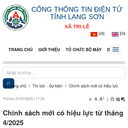
CỔNG THÔNG TIN ĐIỆN TỬ
TỈNH LẠNG SƠN
XÃ TRI LỄ
VIE
EN
TRANG CHỦ
GIỚI THIỆU
TỔ CHỨC BỘ MÁY
DOANH NG
Toggle
naviga
Trang chủ
Tin tức - Sự kiện
Chính sách mới có hiệu lực
+
A
Thứ ba, 01/07/2025
|
17:24
A
|
-
A
Chính sách mới có hiệu lực từ tháng
4/2025