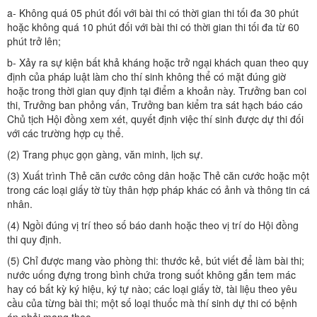
a- Không quá 05 phút đối với bài thi có thời gian thi tối đa 30 phút
hoặc không quá 10 phút đối với bài thi có thời gian thi tối đa từ 60
phút trở lên;
b- Xảy ra sự kiện bất khả kháng hoặc trở ngại khách quan theo quy
định của pháp luật làm cho thí sinh không thể có mặt đúng giờ
hoặc trong thời gian quy định tại điểm a khoản này. Trưởng ban coi
thi, Trưởng ban phỏng vấn, Trưởng ban kiểm tra sát hạch báo cáo
Chủ tịch Hội đồng xem xét, quyết định việc thí sinh được dự thi đối
với các trường hợp cụ thể.
(2) Trang phục gọn gàng, văn minh, lịch sự.
(3) Xuất trình Thẻ căn cước công dân hoặc Thẻ căn cước hoặc một
trong các loại giấy tờ tùy thân hợp pháp khác có ảnh và thông tin cá
nhân.
(4) Ngồi đúng vị trí theo số báo danh hoặc theo vị trí do Hội đồng
thi quy định.
(5) Chỉ được mang vào phòng thi: thước kẻ, bút viết để làm bài thi;
nước uống đựng trong bình chứa trong suốt không gắn tem mác
hay có bất kỳ ký hiệu, ký tự nào; các loại giấy tờ, tài liệu theo yêu
cầu của từng bài thi; một số loại thuốc mà thí sinh dự thi có bệnh