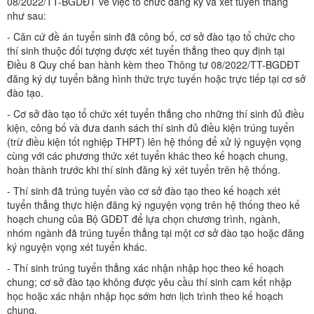
08/2022/TT-BGDĐT về việc tổ chức đăng ký và xét tuyển thẳng
như sau:
- Căn cứ đề án tuyển sinh đã công bố, cơ sở đào tạo tổ chức cho
thí sinh thuộc đối tượng được xét tuyển thẳng theo quy định tại
Điều 8 Quy chế ban hành kèm theo Thông tư 08/2022/TT-BGDĐT
đăng ký dự tuyển bằng hình thức trực tuyến hoặc trực tiếp tại cơ sở
đào tạo.
- Cơ sở đào tạo tổ chức xét tuyển thẳng cho những thí sinh đủ điều
kiện, công bố và đưa danh sách thí sinh đủ điều kiện trúng tuyển
(trừ điều kiện tốt nghiệp THPT) lên hệ thống để xử lý nguyện vọng
cùng với các phương thức xét tuyển khác theo kế hoạch chung,
hoàn thành trước khi thí sinh đăng ký xét tuyển trên hệ thống.
- Thí sinh đã trúng tuyển vào cơ sở đào tạo theo kế hoạch xét
tuyển thẳng thực hiện đăng ký nguyện vọng trên hệ thống theo kế
hoạch chung của Bộ GDĐT để lựa chọn chương trình, ngành,
nhóm ngành đã trúng tuyển thẳng tại một cơ sở đào tạo hoặc đăng
ký nguyện vọng xét tuyển khác.
- Thí sinh trúng tuyển thẳng xác nhận nhập học theo kế hoạch
chung; cơ sở đào tạo không được yêu cầu thí sinh cam kết nhập
học hoặc xác nhận nhập học sớm hơn lịch trình theo kế hoạch
chung.