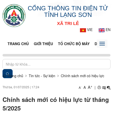
CỔNG THÔNG TIN ĐIỆN TỬ
TỈNH LẠNG SƠN
XÃ TRI LỄ
VIE
EN
TRANG CHỦ
GIỚI THIỆU
TỔ CHỨC BỘ MÁY
DOANH NG
Toggle
naviga
Trang chủ
Tin tức - Sự kiện
Chính sách mới có hiệu lực
+
A
Thứ ba, 01/07/2025
|
17:24
A
|
-
A
Chính sách mới có hiệu lực từ tháng
5/2025