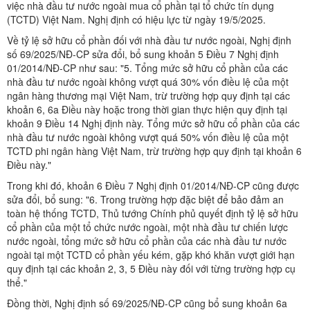
việc nhà đầu tư nước ngoài mua cổ phần tại tổ chức tín dụng
(TCTD) Việt Nam. Nghị định có hiệu lực từ ngày 19/5/2025.
Về tỷ lệ sở hữu cổ phần đối với nhà đầu tư nước ngoài, Nghị định
số 69/2025/NĐ-CP sửa đổi, bổ sung khoản 5 Điều 7 Nghị định
01/2014/NĐ-CP như sau: "5. Tổng mức sở hữu cổ phần của các
nhà đầu tư nước ngoài không vượt quá 30% vốn điều lệ của một
ngân hàng thương mại Việt Nam, trừ trường hợp quy định tại các
khoản 6, 6a Điều này hoặc trong thời gian thực hiện quy định tại
khoản 9 Điều 14 Nghị định này. Tổng mức sở hữu cổ phần của các
nhà đầu tư nước ngoài không vượt quá 50% vốn điều lệ của một
TCTD phi ngân hàng Việt Nam, trừ trường hợp quy định tại khoản 6
Điều này."
Trong khi đó, khoản 6 Điều 7 Nghị định 01/2014/NĐ-CP cũng được
sửa đổi, bổ sung: "6. Trong trường hợp đặc biệt để bảo đảm an
toàn hệ thống TCTD, Thủ tướng Chính phủ quyết định tỷ lệ sở hữu
cổ phần của một tổ chức nước ngoài, một nhà đầu tư chiến lược
nước ngoài, tổng mức sở hữu cổ phần của các nhà đầu tư nước
ngoài tại một TCTD cổ phần yếu kém, gặp khó khăn vượt giới hạn
quy định tại các khoản 2, 3, 5 Điều này đối với từng trường hợp cụ
thể."
Đồng thời, Nghị định số 69/2025/NĐ-CP cũng bổ sung khoản 6a