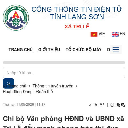
CỔNG THÔNG TIN ĐIỆN TỬ
TỈNH LẠNG SƠN
XÃ TRI LỄ
VIE
EN
TRANG CHỦ
GIỚI THIỆU
TỔ CHỨC BỘ MÁY
DOANH NG
Toggle
naviga
Trang chủ
Thông tin tuyên truyền
Hoạt động Đảng - Đoàn thể
+
A
Thứ hai, 11/05/2026
|
11:17
A
|
-
A
Chi bộ Văn phòng HĐND và UBND xã