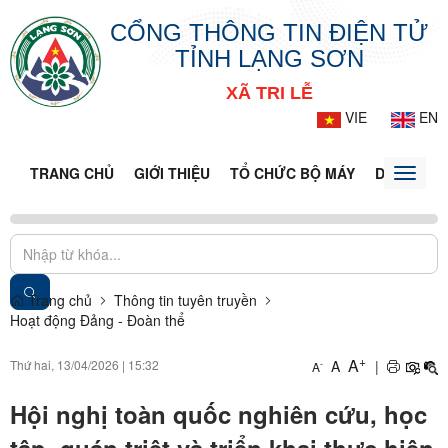
CỔNG THÔNG TIN ĐIỆN TỬ
TỈNH LẠNG SƠN
XÃ TRI LỄ
VIE
EN
TRANG CHỦ
GIỚI THIỆU
TỔ CHỨC BỘ MÁY
DOANH NG
Toggle
naviga
Trang chủ
Thông tin tuyên truyền
Hoạt động Đảng - Đoàn thể
+
A
Thứ hai, 13/04/2026
|
15:32
A
|
-
A
Hội nghị toàn quốc nghiên cứu, học