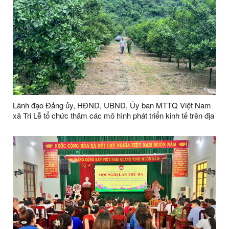
Lãnh đạo Đảng ủy, HĐND, UBND, Ủy ban MTTQ Việt Nam
xã Tri Lễ tổ chức thăm các mô hình phát triển kinh tế trên địa
bàn xã