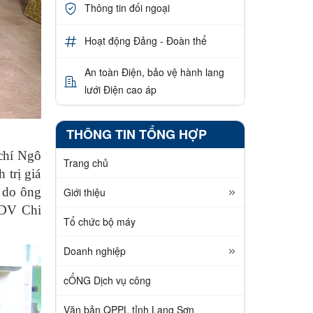
Thông tin đối ngoại
Hoạt động Đảng - Đoàn thể
An toàn Điện, bảo vệ hành lang
lưới Điện cao áp
THÔNG TIN TỔNG HỢP
chí Ngô
Trang chủ
 trị giá
 do ông
Giới thiệu
DV
Chi
Tổ chức bộ máy
Doanh nghiệp
cỔNG Dịch vụ công
Văn bản QPPL tỉnh Lạng Sơn