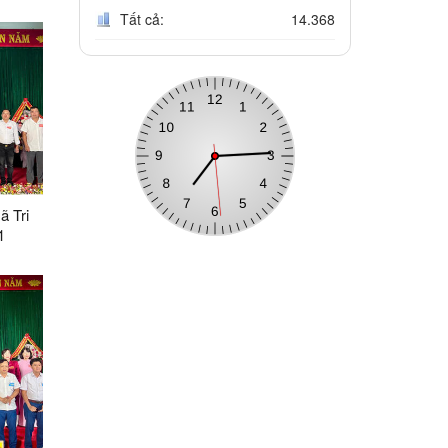
ng và
Tất cả:
14.368
ã Tri
1