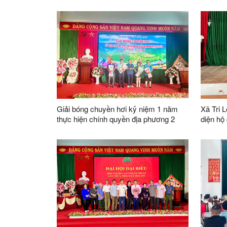
năm Ngày Thương binh - Liệt sĩ
phát th
có công 
Giải bóng chuyền hơi kỷ niệm 1 năm
Xã Tri L
thực hiện chính quyền địa phương 2
diện hộ
cấp ( 01/07/2025 – 01/07/2026 )
năm 20