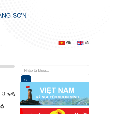
LẠNG SƠN
VIE
EN
có