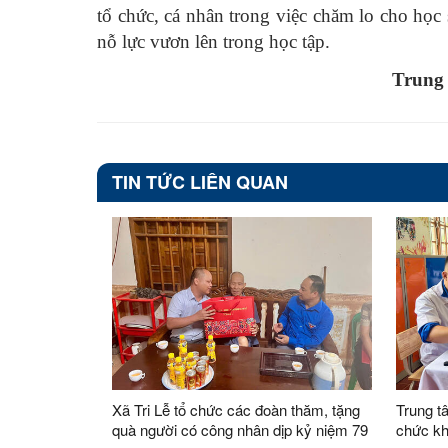
tổ chức, cá nhân trong việc chăm lo cho họ
nỗ lực vươn lên trong học tập.
Trung 
TIN TỨC LIÊN QUAN
Xã Tri Lễ tổ chức các đoàn thăm, tặng
Trung t
quà người có công nhân dịp kỷ niệm 79
chức kh