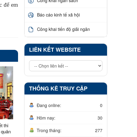
Công khai ngân sách
ực để em
Báo cáo kinh tế xã hội
Công khai tiến độ giải ngân
LIÊN KẾT WEBSITE
THỐNG KÊ TRUY CẬP
Đang online:
0
Hôm nay:
30
t thi
Trong tháng:
277
 quân