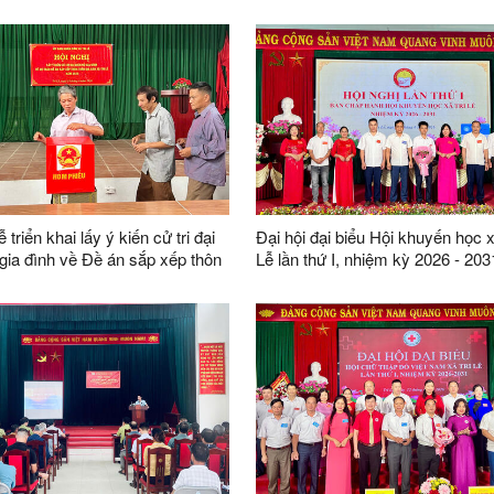
uốc miễn phí và tặng quà người
tự vệ và Luật Giáo dục quốc phò
tại xã Tri Lễ
an ninh
ễ triển khai lấy ý kiến cử tri đại
Đại hội đại biểu Hội khuyến học x
 gia đình về Đề án sắp xếp thôn
Lễ lần thứ I, nhiệm kỳ 2026 - 203
26