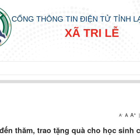
CỔNG THÔNG TIN ĐIỆN TỬ TỈNH 
XÃ TRI LỄ
+
A
A
|
-
A
 đến thăm, trao tặng quà cho học sinh 