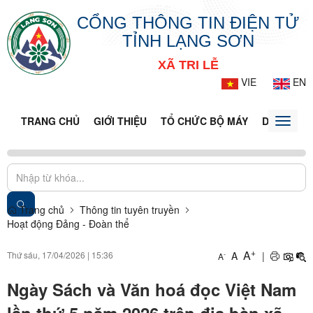
CỔNG THÔNG TIN ĐIỆN TỬ
TỈNH LẠNG SƠN
XÃ TRI LỄ
VIE
EN
TRANG CHỦ
GIỚI THIỆU
TỔ CHỨC BỘ MÁY
DOANH NG
Toggle
naviga
Trang chủ
Thông tin tuyên truyền
Hoạt động Đảng - Đoàn thể
+
A
Thứ sáu, 17/04/2026
|
15:36
A
|
-
A
Ngày Sách và Văn hoá đọc Việt Nam