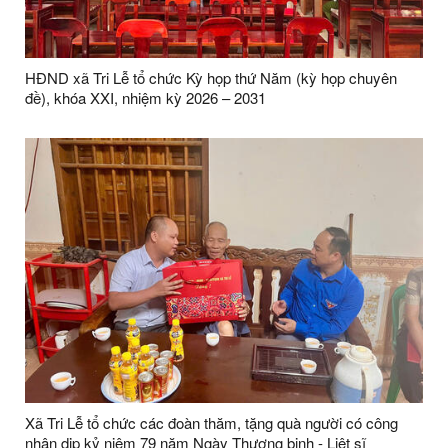
HĐND xã Tri Lễ tổ chức Kỳ họp thứ Năm (kỳ họp chuyên
đề), khóa XXI, nhiệm kỳ 2026 – 2031
Xã Tri Lễ tổ chức các đoàn thăm, tặng quà người có công
nhân dịp kỷ niệm 79 năm Ngày Thương binh - Liệt sĩ