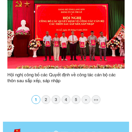
Hội nghị công bố các Quyết định về công tác cán bộ các
thôn sau sắp xếp, sáp nhập
1
2
3
4
5
»
»»