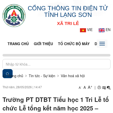
CỔNG THÔNG TIN ĐIỆN TỬ
TỈNH LẠNG SƠN
XÃ TRI LỄ
VIE
EN
TRANG CHỦ
GIỚI THIỆU
TỔ CHỨC BỘ MÁY
DOANH NG
Toggle
naviga
Trang chủ
Tin tức - Sự kiện
Văn hoá xã hội
+
A
Thứ năm, 28/05/2026
|
14:47
A
|
-
A
Trường PT DTBT Tiểu học 1 Tri Lễ tổ
chức Lễ tổng kết năm học 2025 –