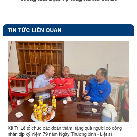
TIN TỨC LIÊN QUAN
Xã Tri Lễ tổ chức các đoàn thăm, tặng quà người có công
nhân dịp kỷ niệm 79 năm Ngày Thương binh - Liệt sĩ