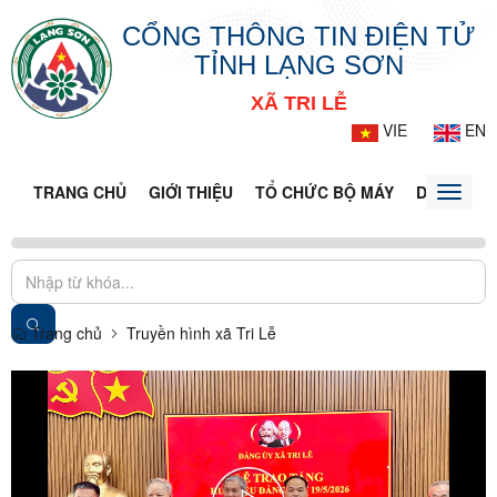
CỔNG THÔNG TIN ĐIỆN TỬ
TỈNH LẠNG SƠN
XÃ TRI LỄ
VIE
EN
TRANG CHỦ
GIỚI THIỆU
TỔ CHỨC BỘ MÁY
DOANH NG
Toggle
naviga
Trang chủ
Truyền hình xã Tri Lễ