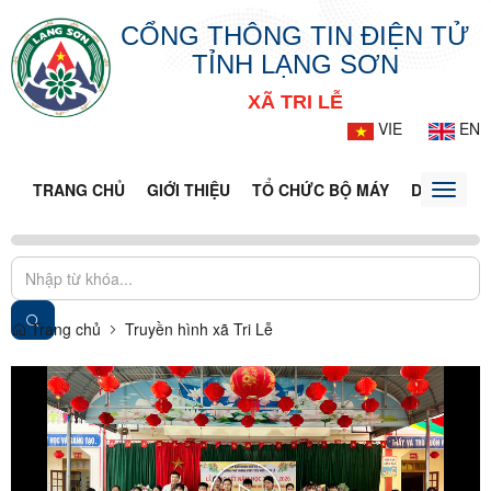
CỔNG THÔNG TIN ĐIỆN TỬ
TỈNH LẠNG SƠN
XÃ TRI LỄ
VIE
EN
TRANG CHỦ
GIỚI THIỆU
TỔ CHỨC BỘ MÁY
DOANH NG
Toggle
naviga
Trang chủ
Truyền hình xã Tri Lễ