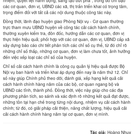
nhiệm, quyết liệt hành động, sáng tạo bứt phá”, trong đó chỉ đạo
các cơ quan, đơn vị, UBND các xã, thị trấn triển khai có trọng tâm,
trọng điểm đối với tất cả các nội dung thuộc công tác này.
Đồng thời, lãnh đạo huyện giao Phòng Nội vụ - Cơ quan thường
trực tham mưu UBND huyện về công tác cải cách hành chính,
thường xuyên kiểm tra, đôn đốc, hướng dẫn các cơ quan, đơn vị
thực hiện hiệu quả; phối hợp với các cơ quan, đơn vị, UBND cấp xã
xây dựng báo cáo chi tiết phân tích các chỉ số cụ thể, từ đó chỉ rõ
những chỉ số thấp, những cơ quan, đơn vị làm chưa tốt, ảnh hưởng
đến việc xếp loại các chỉ số của huyện.
Chỉ số cải cách hành chính là công cụ quản lý hiệu quả được Bộ
Nội vụ ban hành và triển khai áp dụng đến nay là năm thứ 12. Chỉ
số này giúp Chính phủ theo dõi, đánh giá, xếp hạng kết quả cải
cách hành chính hàng năm của các bộ, cơ quan ngang bộ và
UBND các tỉnh, thành phố. Đồng thời, việc này giúp cho các địa
phương phân tích, so sánh và xác định rõ những kết quả đạt được,
những tồn tại hạn chế trong từng nội dung, nhiệm vụ cải cách hành
chính; từ đó, có giải pháp cải thiện, nâng chất lượng, hiệu quả cải
cải cách hành chính hàng năm tại cơ quan, đơn vị mình.
Tác giả:
Hoàng Nhuỵ