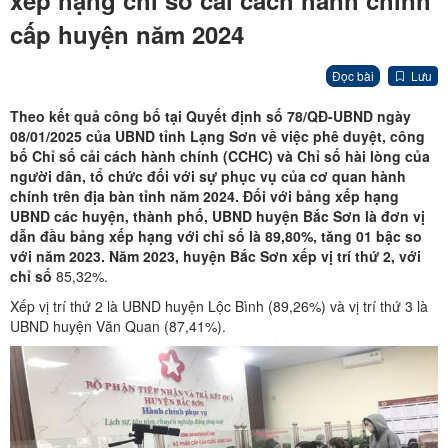
xếp hạng chỉ số cải cách hành chính
cấp huyện năm 2024
Đọc bài
Lưu
Theo kết quả công bố tại Quyết định số 78/QĐ-UBND ngày
08/01/2025 của UBND tỉnh Lạng Sơn
về việc phê duyệt, công
bố Chỉ số cải cách hành chính (CCHC) và Chỉ số hài lòng của
người dân, tổ chức đối với sự phục vụ của cơ quan hành
chính trên địa bàn tỉnh năm 202
4. Đ
ối với bảng xếp hạng
UBND các huyện, thành phố, UBND huyện Bắc Sơn là đơn vị
dẫn đầu bảng xếp hạng với chỉ số là 89,80%, tăng 01 bậc so
với năm 202
3
.
Năm 2023, huyện Bắc Sơn xếp vị trí thứ 2, với
chỉ số
85,32%.
Xếp vị trí thứ 2 là UBND huyện Lộc Bình (89,26%) và vị trí thứ 3 là
UBND huyện Văn Quan (87,41%).