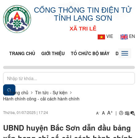
CỔNG THÔNG TIN ĐIỆN TỬ
TỈNH LẠNG SƠN
XÃ TRI LỄ
VIE
EN
TRANG CHỦ
GIỚI THIỆU
TỔ CHỨC BỘ MÁY
DOANH NG
Toggle
naviga
Trang chủ
Tin tức - Sự kiện
Hành chính công - cải cách hành chính
+
A
Thứ ba, 01/07/2025
|
17:24
A
|
-
A
UBND huyện Bắc Sơn dẫn đầu bảng