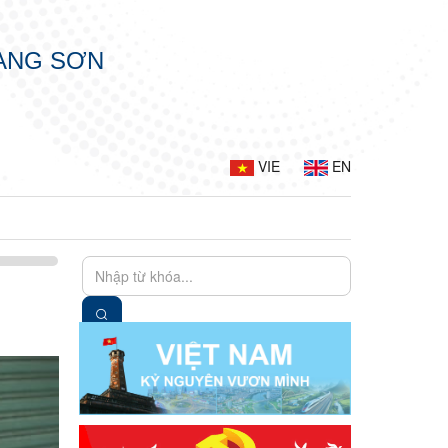
LẠNG SƠN
VIE
EN