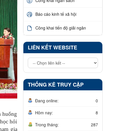
Công khai ngân sách
Báo cáo kinh tế xã hội
Công khai tiến độ giải ngân
LIÊN KẾT WEBSITE
THỐNG KÊ TRUY CẬP
Đang online:
0
Hôm nay:
8
nh huống
 học hỏi
Trong tháng:
287
tham gia