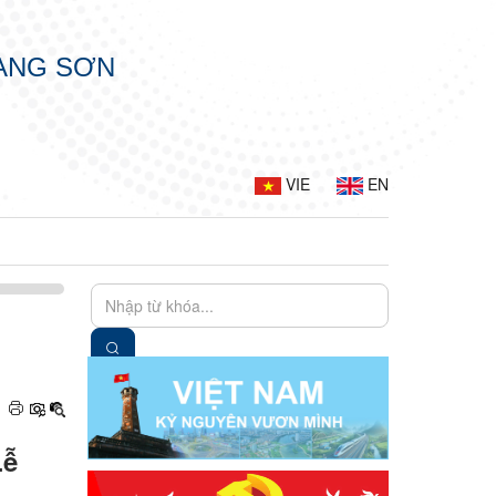
LẠNG SƠN
VIE
EN
Lễ