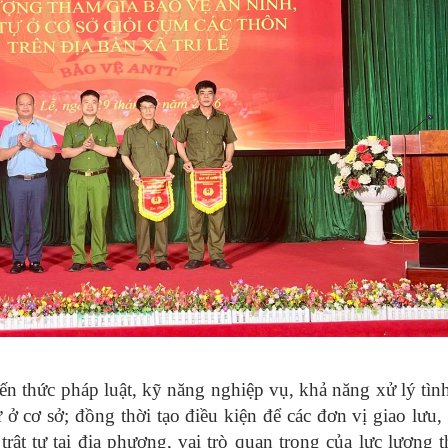
ến thức pháp luật, kỹ năng nghiệp vụ, khả năng xử lý tì
 ở cơ sở; đồng thời tạo điều kiện để các đơn vị giao lưu,
rật tự tại địa phương, vai trò quan trọng của lực lượng 