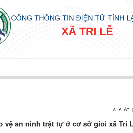
CỔNG THÔNG TIN ĐIỆN TỬ TỈNH 
XÃ TRI LỄ
+
A
A
|
-
A
vệ an ninh trật tự ở cơ sở giỏi xã Tri 