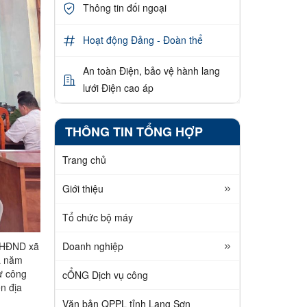
Thông tin đối ngoại
Hoạt động Đảng - Đoàn thể
An toàn Điện, bảo vệ hành lang
lưới Điện cao áp
THÔNG TIN TỔNG HỢP
Trang chủ
Giới thiệu
Tổ chức bộ máy
Doanh nghiệp
u HĐND xã
ã năm
ư công
cỔNG Dịch vụ công
n địa
Văn bản QPPL tỉnh Lạng Sơn