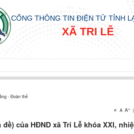
CỔNG THÔNG TIN ĐIỆN TỬ TỈNH 
XÃ TRI LỄ
ảng - Đoàn thể
+
A
A
|
-
A
 đề) của HĐND xã Tri Lễ khóa XXI, nhi