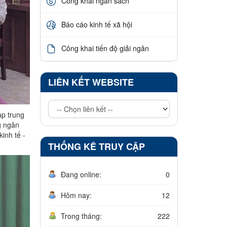
Công khai ngân sách
Báo cáo kinh tế xã hội
Công khai tiến độ giải ngân
LIÊN KẾT WEBSITE
ập trung
g ngân
inh tế -
THỐNG KÊ TRUY CẬP
Đang online:
0
Hôm nay:
12
Trong tháng:
222