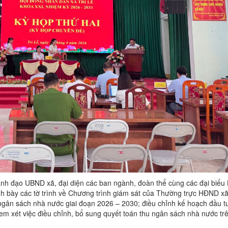
ãnh đạo UBND xã, đại diện các ban ngành, đoàn thể cùng các đại biể
ình bày các tờ trình về Chương trình giám sát của Thường trực HĐND x
ngân sách nhà nước giai đoạn 2026 – 2030; điều chỉnh kế hoạch đầu t
m xét việc điều chỉnh, bổ sung quyết toán thu ngân sách nhà nước trê