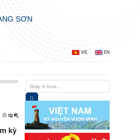
LẠNG SƠN
VIE
EN
ệm kỳ