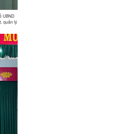
 để UBND
, quản lý