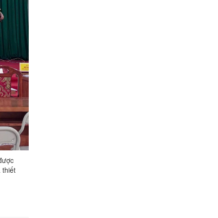
 được
 thiết